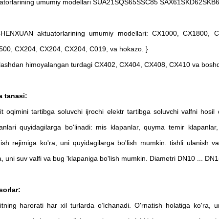
uatorlarining umumiy modellari SUA21SQS65SSC85 SAX61SKD62SKB6
HENXUAN aktuatorlarining umumiy modellari: CX1000, CX1800, 
00, CX204, CX204, CX204, C019, va hokazo. }
lashdan himoyalangan turdagi CX402, CX404, CX408, CX410 va boshq
 tanasi:
t oqimini tartibga soluvchi ijrochi elektr tartibga soluvchi valfni hosi
anlari quyidagilarga bo'linadi: mis klapanlar, quyma temir klapanlar
ish rejimiga ko'ra, uni quyidagilarga bo'lish mumkin: tishli ulanish v
a, uni suv valfi va bug 'klapaniga bo'lish mumkin. Diametri DN10 ...
orlar:
tning harorati har xil turlarda oʻlchanadi. O'rnatish holatiga ko'ra, 