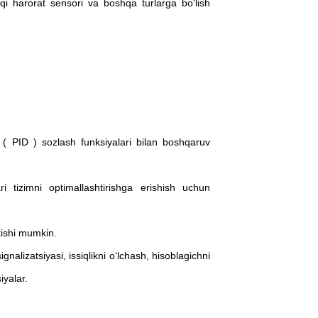
hqi harorat sensori va boshqa turlarga bo'lish
al ( PID ) sozlash funksiyalari bilan boshqaruv
ri tizimni optimallashtirishga erishish uchun
atishi mumkin.
alizatsiyasi, issiqlikni oʻlchash, hisoblagichni
iyalar.