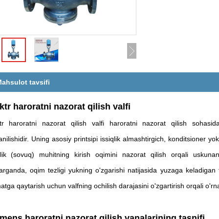
ahsulot tavsifi
ktr haroratni nazorat qilish valfi
tr haroratni nazorat qilish valfi haroratni nazorat qilish sohasid
lanilishidir. Uning asosiy printsipi issiqlik almashtirgich, konditsioner 
qlik (sovuq) muhitning kirish oqimini nazorat qilish orqali uskunan
arganda, oqim tezligi yukning o'zgarishi natijasida yuzaga keladigan t
atga qaytarish uchun valfning ochilish darajasini o'zgartirish orqali o'rna
mens haroratni nazorat qilish vanalarining tasnifi