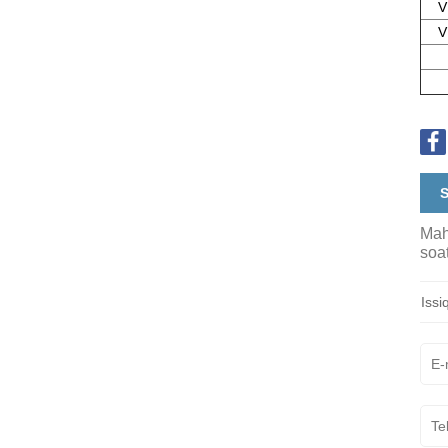
V
V
S
Mahs
soat