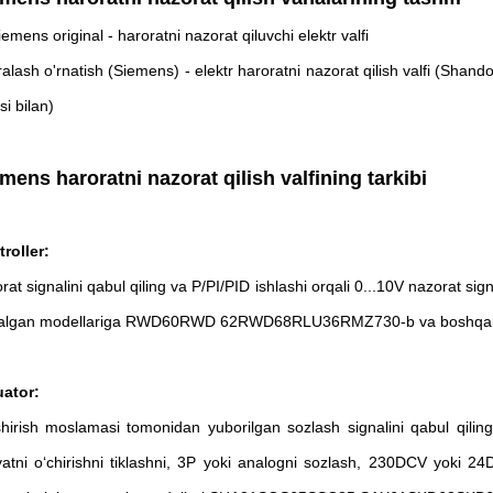
iemens original - haroratni nazorat qiluvchi elektr valfi
ralash o'rnatish (Siemens) - elektr haroratni nazorat qilish valfi (Sha
si bilan)
mens haroratni nazorat qilish valfining tarkibi
roller:
rat signalini qabul qiling va P/PI/PID ishlashi orqali 0...10V nazorat sig
qalgan modellariga RWD60RWD 62RWD68RLU36RMZ730-b va boshqalar
ator:
hirish moslamasi tomonidan yuborilgan sozlash signalini qabul qiling, v
atni oʻchirishni tiklashni, 3P yoki analogni sozlash, 230DCV yoki 2