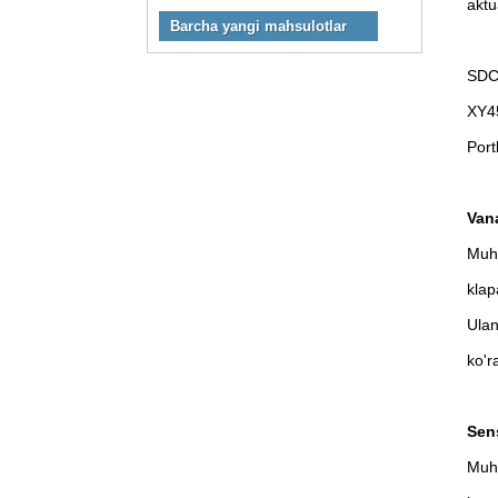
akt
Barcha yangi mahsulotlar
SDC
XY45
Port
Vana
Muhi
klap
Ulan
ko'r
Sens
Muhi