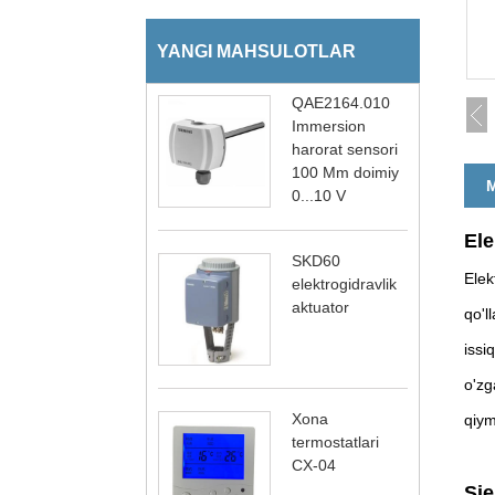
YANGI MAHSULOTLAR
QAE2164.010
Immersion
harorat sensori
100 Mm doimiy
M
0...10 V
Ele
SKD60
Elek
elektrogidravlik
aktuator
qo'l
issi
o'zg
Xona
qiym
termostatlari
CX-04
Sie