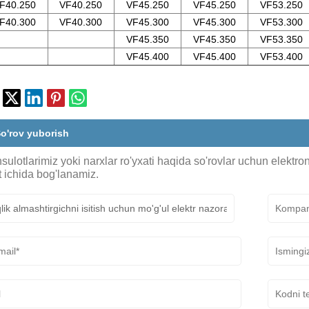
F40.250
VF40.250
VF45.250
VF45.250
VF53.250
F40.300
VF40.300
VF45.300
VF45.300
VF53.300
VF45.350
VF45.350
VF53.350
VF45.400
VF45.400
VF53.400
o'rov yuborish
ulotlarimiz yoki narxlar ro'yxati haqida so'rovlar uchun elektro
 ichida bog'lanamiz.