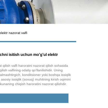
elektr nazorat valfi
ichni isitish uchun mo'g'ul elektr
t qilish valfi haroratni nazorat qilish sohasida
ilish valfining odatiy qo'llanilishidir. Uning
Live
k almashtirgich, konditsioner yoki boshqa issiqlik
asosiy issiqlik (sovuq) muhitning kirish oqimini
skunaning chiqish haroratini nazorat qilishdir.