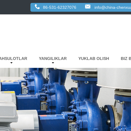
86-531-62327076
info@china-chenxu
AHSULOTLAR
YANGILIKLAR
YUKLAB OLISH
BIZ 