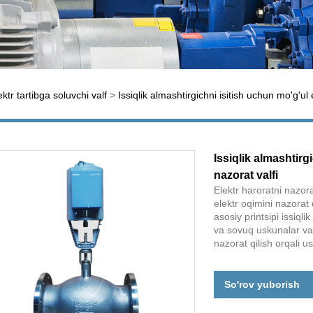
ektr tartibga soluvchi valf
>
Issiqlik almashtirgichni isitish uchun mo'g'ul 
Issiqlik almashtirg
nazorat valfi
Elektr haroratni nazora
elektr oqimini nazorat q
asosiy printsipi issiqli
va sovuq uskunalar va 
nazorat qilish orqali u
So'rov yuborish