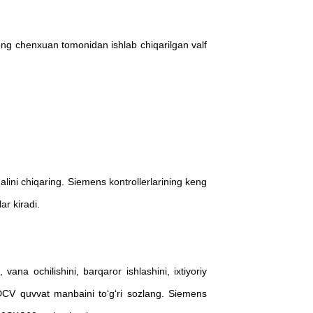
ndong chenxuan tomonidan ishlab chiqarilgan valf
nalini chiqaring. Siemens kontrollerlarining keng
 kiradi.
ana ochilishini, barqaror ishlashini, ixtiyoriy
4DCV quvvat manbaini toʻgʻri sozlang. Siemens