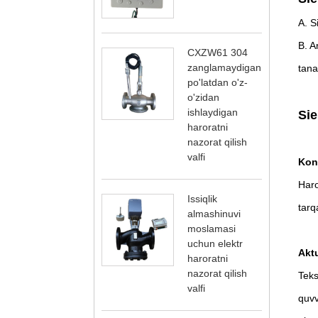
A. S
B. A
CXZW61 304
zanglamaydigan
tana
po'latdan o'z-
o'zidan
ishlaydigan
Sie
haroratni
nazorat qilish
valfi
Kont
Haro
Issiqlik
tar
almashinuvi
moslamasi
uchun elektr
Aktu
haroratni
nazorat qilish
Teks
valfi
quvv