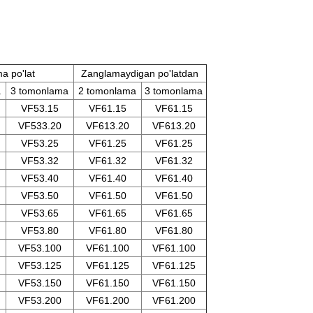
a po'lat
Zanglamaydigan po'latdan
a
3 tomonlama
2 tomonlama
3 tomonlama
VF53.15
VF61.15
VF61.15
VF533.20
VF613.20
VF613.20
VF53.25
VF61.25
VF61.25
VF53.32
VF61.32
VF61.32
VF53.40
VF61.40
VF61.40
VF53.50
VF61.50
VF61.50
VF53.65
VF61.65
VF61.65
VF53.80
VF61.80
VF61.80
VF53.100
VF61.100
VF61.100
VF53.125
VF61.125
VF61.125
VF53.150
VF61.150
VF61.150
VF53.200
VF61.200
VF61.200