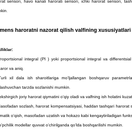
rat sensori, havo kanali harorati sensori, ichki harorat sensori, tas
kin.
mens haroratni nazorat qilish valfining xususiyatlari
lliklar:
roportsional integral (PI ) yoki proportsional integral va differentsi
aror va aniq.
urli xil dala ish sharoitlariga moʻljallangan boshqaruv parametrla
ashuvchan tarzda sozlanishi mumkin.
ekshirgich joriy harorat qiymatini oʻqiy oladi va valfning ish holatini kuz
asofadan sozlash, harorat kompensatsiyasi, haddan tashqari harorat sign
matik oʻqish, masofadan uzatish va hokazo kabi kengaytiriladigan funks
oʻpchilik modellar quvvat oʻchirilganda qoʻlda boshqarilishi mumkin.