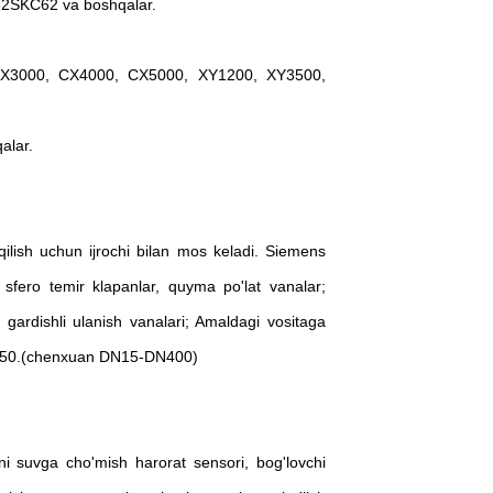
2SKC62 va boshqalar.
CX3000, CX4000, CX5000, XY1200, XY3500,
alar.
l qilish uchun ijrochi bilan mos keladi. Siemens
, sfero temir klapanlar, quyma po'lat vanalar;
a gardishli ulanish vanalari; Amaldagi vositaga
 DN150.(chenxuan DN15-DN400)
uni suvga cho'mish harorat sensori, bog'lovchi