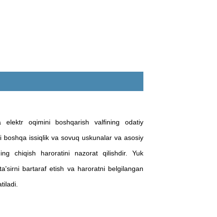
a elektr oqimini boshqarish valfining odatiy
yoki boshqa issiqlik va sovuq uskunalar va asosiy
ing chiqish haroratini nazorat qilishdir. Yuk
a'sirni bartaraf etish va haroratni belgilangan
tiladi.