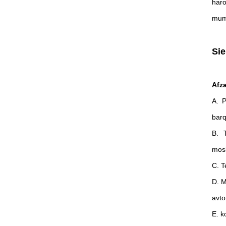
haro
mum
Sie
Afza
A. P
barq
B. T
mosl
C. T
D. M
avto
E. k