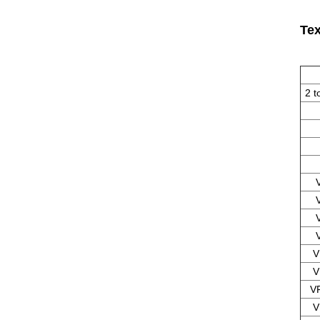
Tex
2 
V
V
V
V