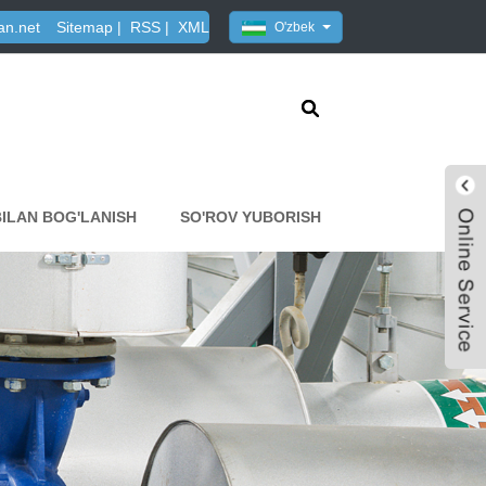
an.net
Sitemap
|
RSS
|
XML
O'zbek
BILAN BOG'LANISH
SO'ROV YUBORISH