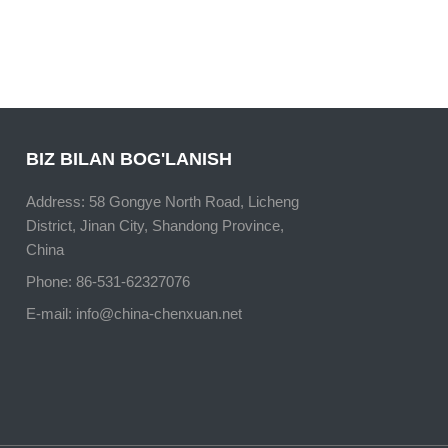
BIZ BILAN BOG'LANISH
Address: 58 Gongye North Road, Licheng
District, Jinan City, Shandong Province,
China
Phone: 86-531-62327076
E-mail:
info@china-chenxuan.net