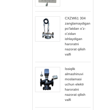
CXZW61 304
zanglamaydigan
po'latdan o'z-
o'zidan
ishlaydigan
haroratni
nazorat qilish
valfi
Issiqlik
almashinuvi
moslamasi
uchun elektr
haroratni
nazorat qilish
valfi