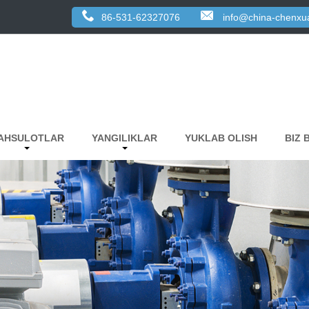
86-531-62327076
info@china-chenxu
AHSULOTLAR
YANGILIKLAR
YUKLAB OLISH
BIZ 