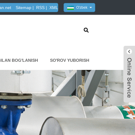
an.net
Sitemap
|
RSS
|
XML
O'zbek
BILAN BOG'LANISH
SO'ROV YUBORISH