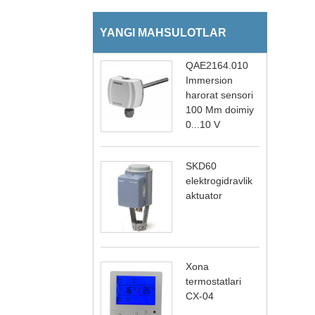
YANGI MAHSULOTLAR
QAE2164.010
Immersion
harorat sensori
100 Mm doimiy
0...10 V
SKD60
elektrogidravlik
aktuator
Xona
termostatlari
CX-04