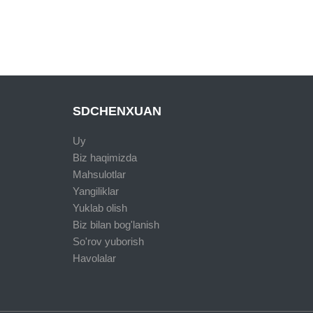
SDCHENXUAN
Uy
Biz haqimizda
Mahsulotlar
Yangiliklar
Yuklab olish
Biz bilan bog'lanish
So'rov yuborish
Havolalar