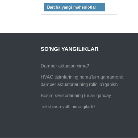
Barcha yangi mahsulotlar
SO'NGI YANGILIKLAR
Damper aktuatori nima?
HVAC tizimlarining noma'lum qahramoni:
damper aktuatorlarining rolini o'rganish
Bosim sensorlarining turlari qanday
Tekshirish valfi nima qiladi?